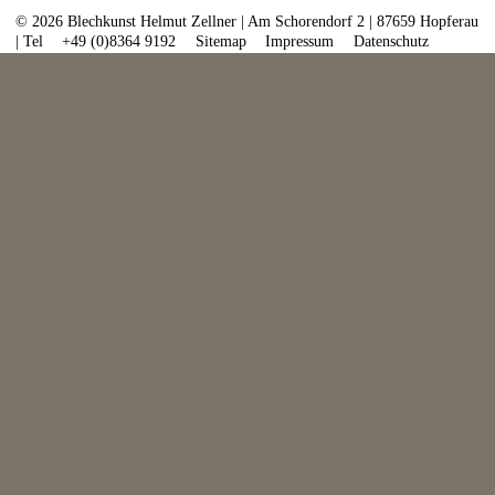
© 2026 Blechkunst Helmut Zellner | Am Schorendorf 2 | 87659 Hopferau
| Tel
+49 (0)8364 9192
Sitemap
Impressum
Datenschutz