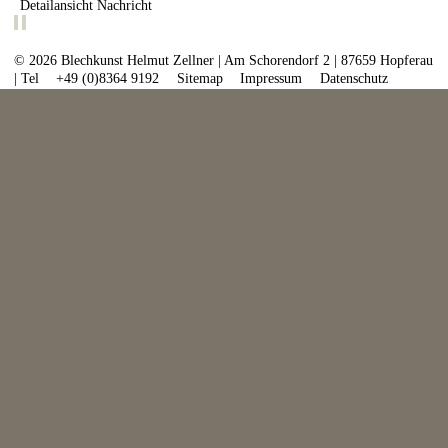
Detailansicht Nachricht
© 2026 Blechkunst Helmut Zellner | Am Schorendorf 2 | 87659 Hopferau
| Tel
+49 (0)8364 9192
Sitemap
Impressum
Datenschutz